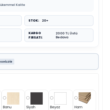
Mükemmel Kalite
20+
STOK:
KARGO
2000 TL Üstü
Bedava
FIRSATI:
DAHİLDİR
Banu
Siyah
Beyaz
Ham