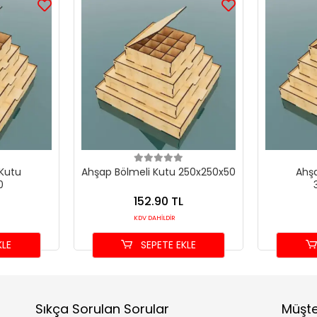
 Kutu
Ahşap Bölmeli Kutu 250x250x50
Ahşa
0
152.90 TL
KDV DAHİLDİR
KLE
SEPETE EKLE
Sıkça Sorulan Sorular
Müşte