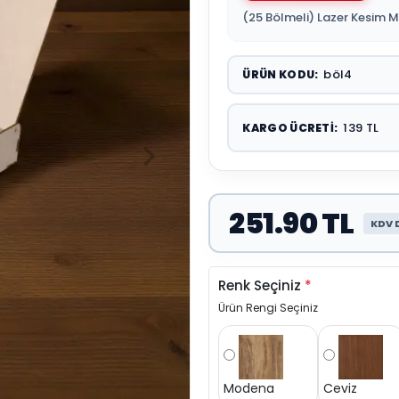
(25 Bölmeli) Lazer Kesim 
böl4
ÜRÜN KODU:
139 TL
KARGO ÜCRETI:
251.90 TL
KDV 
Renk Seçiniz
*
Ürün Rengi Seçiniz
Modena
Ceviz