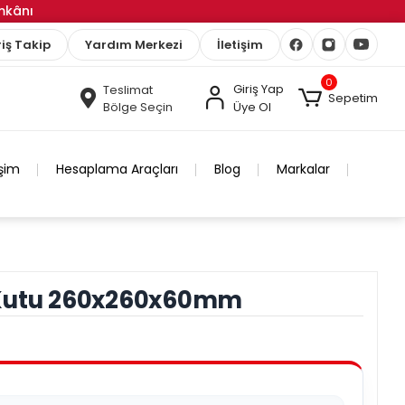
İmkânı
iş Takip
Yardım Merkezi
İletişim
0
Giriş Yap
Teslimat
Sepetim
Bölge Seçin
Üye Ol
işim
Hesaplama Araçları
Blog
Markalar
 Kutu 260x260x60mm