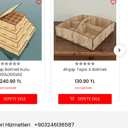
p Bölmeli Kutu
Ahşap Tepsi 4 Bölmeli
300x300x50
240.90 TL
130.90 TL
KDV DAHİLDİR
KDV DAHİLDİR
SEPETE EKLE
SEPETE EKLE
ri Hizmetleri
+903246136587