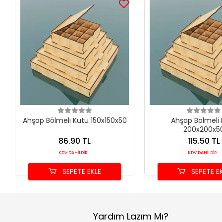
Ahşap Bölmeli Kutu 150x150x50
Ahşap Bölmeli
200x200x5
86.90 TL
115.50 TL
KDV DAHİLDİR
KDV DAHİLDİR
SEPETE EKLE
SEPETE E
Yardım Lazım Mı?