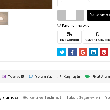
Sepete 
Favorilerime ekle
Hızlı Gönderi
Güvenli Alışveriş
Tavsiye Et
Yorum Yaz
Karşılaştır
Fiyat Alar
çıklaması
Garanti ve Teslimat
Taksit Seçenekleri
Yo