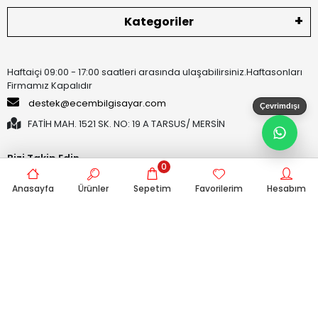
Kategoriler
Haftaiçi 09:00 - 17:00 saatleri arasında ulaşabilirsiniz.Haftasonları
Firmamız Kapalıdır
destek@ecembilgisayar.com
Çevrimdışı
FATİH MAH. 1521 SK. NO: 19 A TARSUS/ MERSİN
Bizi Takip Edin
0
Anasayfa
Ürünler
Sepetim
Favorilerim
Hesabım
Kampanya, duyuru, bilgilendirmelerden e-posta ile haberdar
olmak istiyorum.
4x4 Push Buton Keypad Modülü - 16 Tuşlu Matrix Tuş Takımı
Sepete Ekle
33.37 TL
Gönder