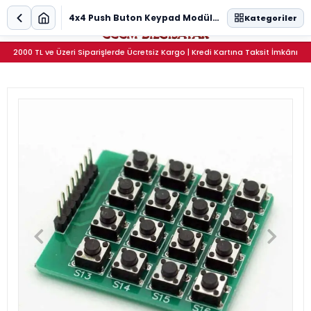
0
4x4 Push Buton Keypad Modülü - 16 Tuşlu Matrix Tuş Takımı
Kategoriler
2000 TL ve Üzeri Siparişlerde Ücretsiz Kargo | Kredi Kartına Taksit İmkânı