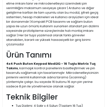
etme imkanı tanır ve mikrodenetleyici üzerindeki pin
verimliliğini maksimum seviyeye çıkarır | Arduino ve diğer
geliştirme kartları ile tam uyumlu olan bu modül, şifreli geçiş
sistemleri, hesap makineleri ve kullanıcı arayüzleri için ideal
bir donanımdır | Kompakt PCB tasarımı ve sağlam buton
yapısı ile uzun ömürlü kullanım sunarken standart pin dizilimi
sayesinde prototipleme süreçlerinde hızlı montaj imkanı
sağlar | Her bir tuşa yazılımsal olarak farklı görevler
atanabilen, kararlı ve yüksek hassasiyetli bir giriş birimi
çözümüdür
Ürün Tanımı
4x4 Push Buton Keypad Modülü - 16 Tuşlu Matrix Tuş
Takımı
, karmaşık kontrol panellerini basitleştirmek ve pin
tasarrufu sağlamak için tasarlanmıştır. Mikrodenetleyicinizin
pinlerini verimli kullanmak adına tarama (scanning)
yöntemiyle çalışır; bu sayede 16 butonu 16 ayrı pin yerine
sadece 8 pin ile yönetmenize olanak sağlar.
Teknik Bilgiler
Tuş Dizilimi: 4 Satır x 4 Sütun (Toplam 16 Tuş)