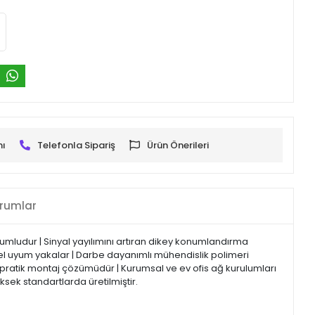
mı
Telefonla Sipariş
Ürün Önerileri
rumlar
yumludur | Sinyal yayılımını artıran dikey konumlandırma
rsel uyum yakalar | Darbe dayanımlı mühendislik polimeri
 pratik montaj çözümüdür | Kurumsal ve ev ofis ağ kurulumları
sek standartlarda üretilmiştir.