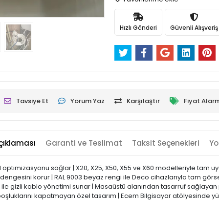
Hızlı Gönderi
Güvenli Alışveriş
Tavsiye Et
Yorum Yaz
Karşılaştır
Fiyat Alar
çıklaması
Garanti ve Teslimat
Taksit Seçenekleri
Yo
al optimizasyonu sağlar | X20, X25, X50, X55 ve X60 modelleriyle tam u
mal dengesini korur | RAL 9003 beyaz rengi ile Deco cihazlarıyla tam gö
ile gizli kablo yönetimi sunar | Masaüstü alanından tasarruf sağlayan
boşluklarını kapatmayan özel tasarım | Ecem Bilgisayar atölyesinde yük