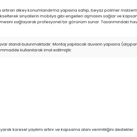
mını artıran dikey konumlandırma yapısına sahip, beyaz polimer malzem
n yükselterek sinyallerin mobilya gibi engelleri aşmasını sağlar ve kaps
mesini sağlayarak profesyonel bir görünüm sunar. Tasarımındaki hava 
var standı bulunmaktadır. Montaj yapılacak duvarın yapısına (alçıpan,
hammadde kullanılarak imal edilmiştir.
arak küresel yayılımı artırır ve kapsama alanı verimliliğini destekler.