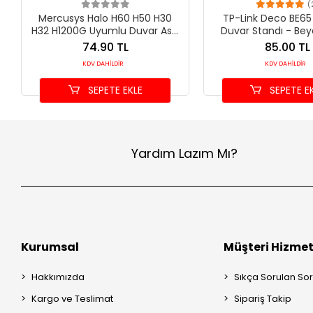
(
Mercusys Halo H60 H50 H30
TP-Link Deco BE6
H32 H1200G Uyumlu Duvar Askı
Duvar Standı - Bey
Aparatı
Mesh Montaj Askı 
74.90 TL
85.00 TL
KDV DAHİLDİR
KDV DAHİLDİR
SEPETE EKLE
SEPETE E
Yardım Lazım Mı?
Kurumsal
Müşteri Hizmet
Hakkımızda
Sıkça Sorulan Sor
Kargo ve Teslimat
Sipariş Takip