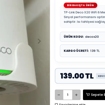
TP-Link Deco X20 WiFi 6 Me
Sinyal performansını optim
sahiptir. Isı tahliyesi sağ
decox20
ÜRÜN KODU:
139 TL
KARGO ÜCRETI:
139.00 TL
KDV 
Sepete 
Favorilerime ekle