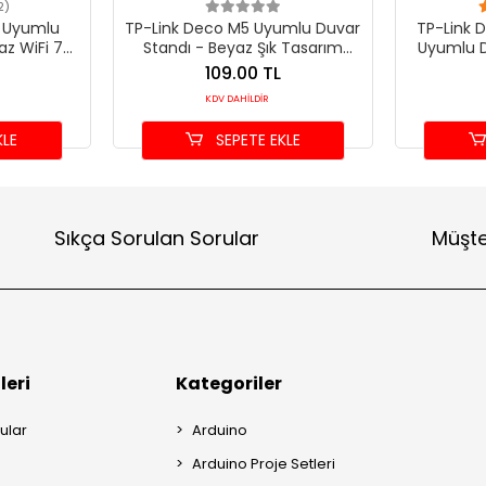
2)
5 Uyumlu
TP-Link Deco M5 Uyumlu Duvar
TP-Link 
az WiFi 7
Standı - Beyaz Şık Tasarım
Uyumlu D
Aparatı
Mesh Askı Aparatı
Mont
109.00 TL
KDV DAHİLDİR
KLE
SEPETE EKLE
Sıkça Sorulan Sorular
Müşte
leri
Kategoriler
ular
Arduino
Arduino Proje Setleri