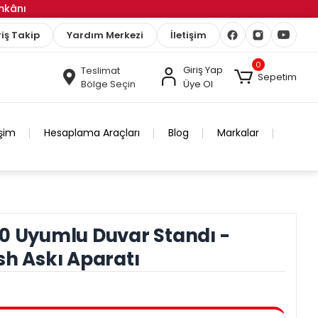
İmkânı
iş Takip
Yardım Merkezi
İletişim
0
Giriş Yap
Teslimat
Sepetim
Bölge Seçin
Üye Ol
işim
Hesaplama Araçları
Blog
Markalar
0 Uyumlu Duvar Standı -
sh Askı Aparatı