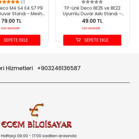
(1)
Deco M4 S4 E4 S7 P9
TP-Link Deco BE25 ve BE22
uvar Standı - Mesh
Uyumlu Duvar Askı Standı -
aj Askı Aparatı
Beyaz WiFi 7 Mesh Montaj
79.00 TL
49.00 TL
Aparatı
KDV DAHİLDİR
KDV DAHİLDİR
SEPETE EKLE
SEPETE EKLE
ri Hizmetleri
+903246136587
Haftaiçi 09:00 - 17:00 saatleri arasında