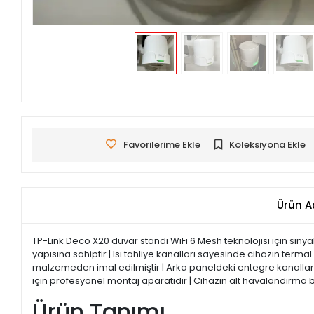
Favorilerime Ekle
Koleksiyona Ekle
Ürün A
TP-Link Deco X20 duvar standı WiFi 6 Mesh teknolojisi için siny
yapısına sahiptir | Isı tahliye kanalları sayesinde cihazın ter
malzemeden imal edilmiştir | Arka paneldeki entegre kanallar 
için profesyonel montaj aparatıdır | Cihazın alt havalandırma 
Ürün Tanımı