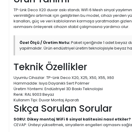
TP-Link Deco X20 duvar askı standı; WiFi 6 Mesh sinyal yayılı
verimliliğini artırmak için geliştirilen bu model, cihazı yerde
kanalları, güç ve veri kablolarının karmaşa yaratmadan gizlen
ısınmasını önleyerek cihazın stabil çalışmasına yardımcı olur.
Özel Ölçü / Üretim Notu:
Paket içeriğinde 1 adet beyaz du
yapılmalıdır. Ürün endüstriyel üretim teknolojisiyle beyaz 
Teknik Özellikler
Uyumlu Cihazlar: TP-Link Deco X20, X25, X50, X55, X60
Hammadde: Isıya Dayanıklı Sert Polimer
Üretim Yöntemi: Endüstriyel 3D Baskı Teknolojisi
Renk: RAL 9003 Beyaz
Kullanım Tipi: Duvar Montaj Aparatı
Sıkça Sorulan Sorular
SORU: Dikey montaj WiFi 6 sinyal kalitesini nasıl etkiler?
CEVAP: Üniteyi yükseltmek, sinyallerin engelleri aşmasını sağlay