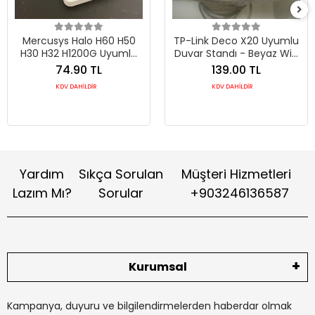
Mercusys Halo H60 H50
TP-Link Deco X20 Uyumlu
H30 H32 H1200G Uyumlu
Duvar Standı - Beyaz WiFi
Duvar Askı Aparatı
6 Mesh Askı Aparatı
74.90 TL
139.00 TL
KDV DAHİLDİR
KDV DAHİLDİR
Yardım
Sıkça Sorulan
Müşteri Hizmetleri
Lazım Mı?
Sorular
+903246136587
Kurumsal
Kampanya, duyuru ve bilgilendirmelerden haberdar olmak