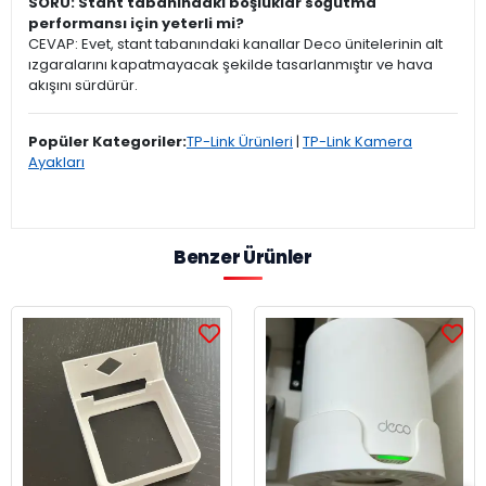
SORU: Stant tabanındaki boşluklar soğutma
performansı için yeterli mi?
CEVAP: Evet, stant tabanındaki kanallar Deco ünitelerinin alt
ızgaralarını kapatmayacak şekilde tasarlanmıştır ve hava
akışını sürdürür.
Popüler Kategoriler:
TP-Link Ürünleri
|
TP-Link Kamera
Ayakları
Benzer Ürünler