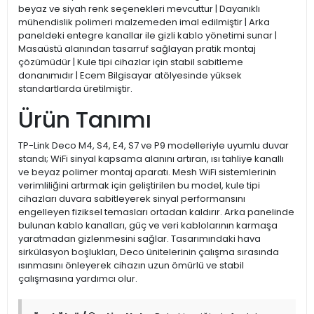
beyaz ve siyah renk seçenekleri mevcuttur | Dayanıklı
mühendislik polimeri malzemeden imal edilmiştir | Arka
paneldeki entegre kanallar ile gizli kablo yönetimi sunar |
Masaüstü alanından tasarruf sağlayan pratik montaj
çözümüdür | Kule tipi cihazlar için stabil sabitleme
donanımıdır | Ecem Bilgisayar atölyesinde yüksek
standartlarda üretilmiştir.
Ürün Tanımı
TP-Link Deco M4, S4, E4, S7 ve P9 modelleriyle uyumlu duvar
standı; WiFi sinyal kapsama alanını artıran, ısı tahliye kanallı
ve beyaz polimer montaj aparatı. Mesh WiFi sistemlerinin
verimliliğini artırmak için geliştirilen bu model, kule tipi
cihazları duvara sabitleyerek sinyal performansını
engelleyen fiziksel temasları ortadan kaldırır. Arka panelinde
bulunan kablo kanalları, güç ve veri kablolarının karmaşa
yaratmadan gizlenmesini sağlar. Tasarımındaki hava
sirkülasyon boşlukları, Deco ünitelerinin çalışma sırasında
ısınmasını önleyerek cihazın uzun ömürlü ve stabil
çalışmasına yardımcı olur.