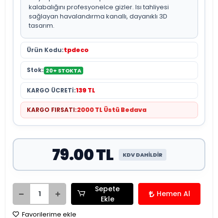
kalabalığını profesyonelce gizler. Isı tahliyesi
sağlayan havalandırma kanallı, dayanıklı 3D
tasarım.
Ürün Kodu:
tpdeco
Stok:
20+ STOKTA
KARGO ÜCRETİ:
139 TL
KARGO FIRSATI:
2000 TL Üstü Bedava
79.00 TL
KDV DAHİLDİR
Sepete
Hemen Al
Ekle
Favorilerime ekle