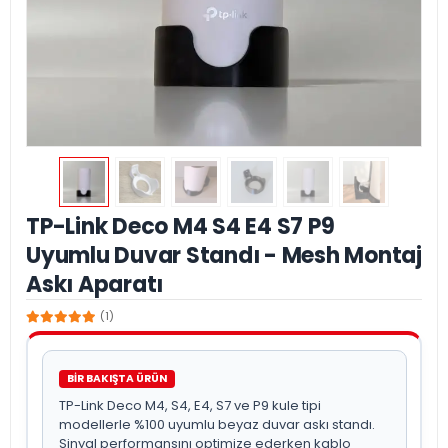
TP-Link Deco M4 S4 E4 S7 P9
Uyumlu Duvar Standı - Mesh Montaj
Askı Aparatı
(1)
BİR BAKIŞTA ÜRÜN
TP-Link Deco M4, S4, E4, S7 ve P9 kule tipi
modellerle %100 uyumlu beyaz duvar askı standı.
Sinyal performansını optimize ederken kablo