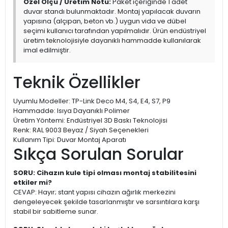
Özel Ölçü / Üretim Notu:
Paket içeriğinde 1 adet
duvar standı bulunmaktadır. Montaj yapılacak duvarın
yapısına (alçıpan, beton vb.) uygun vida ve dübel
seçimi kullanıcı tarafından yapılmalıdır. Ürün endüstriyel
üretim teknolojisiyle dayanıklı hammadde kullanılarak
imal edilmiştir.
Teknik Özellikler
Uyumlu Modeller: TP-Link Deco M4, S4, E4, S7, P9
Hammadde: Isıya Dayanıklı Polimer
Üretim Yöntemi: Endüstriyel 3D Baskı Teknolojisi
Renk: RAL 9003 Beyaz / Siyah Seçenekleri
Kullanım Tipi: Duvar Montaj Aparatı
Sıkça Sorulan Sorular
SORU: Cihazın kule tipi olması montaj stabilitesini
etkiler mi?
CEVAP: Hayır; stant yapısı cihazın ağırlık merkezini
dengeleyecek şekilde tasarlanmıştır ve sarsıntılara karşı
stabil bir sabitleme sunar.