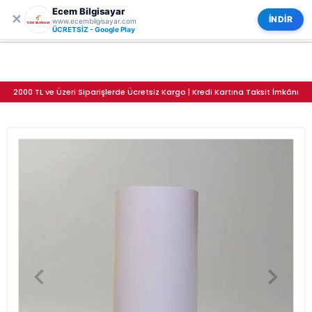
Ecem Bilgisayar
0
✕
TP-Link Deco M4 S4 E4 S7 P9 Uyumlu Duvar Standı - Mesh Montaj Askı Aparatı
Kategoriler
İNDİR
www.ecembilgisayar.com
ÜCRETSİZ - Google Play
2000 TL ve Üzeri Siparişlerde Ücretsiz Kargo | Kredi Kartına Taksit İmkânı