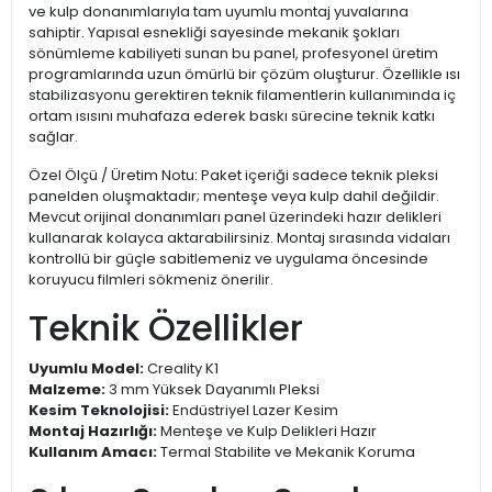
ve kulp donanımlarıyla tam uyumlu montaj yuvalarına
sahiptir. Yapısal esnekliği sayesinde mekanik şokları
sönümleme kabiliyeti sunan bu panel, profesyonel üretim
programlarında uzun ömürlü bir çözüm oluşturur. Özellikle ısı
stabilizasyonu gerektiren teknik filamentlerin kullanımında iç
ortam ısısını muhafaza ederek baskı sürecine teknik katkı
sağlar.
Özel Ölçü / Üretim Notu: Paket içeriği sadece teknik pleksi
panelden oluşmaktadır; menteşe veya kulp dahil değildir.
Mevcut orijinal donanımları panel üzerindeki hazır delikleri
kullanarak kolayca aktarabilirsiniz. Montaj sırasında vidaları
kontrollü bir güçle sabitlemeniz ve uygulama öncesinde
koruyucu filmleri sökmeniz önerilir.
Teknik Özellikler
Uyumlu Model:
Creality K1
Malzeme:
3 mm Yüksek Dayanımlı Pleksi
Kesim Teknolojisi:
Endüstriyel Lazer Kesim
Montaj Hazırlığı:
Menteşe ve Kulp Delikleri Hazır
Kullanım Amacı:
Termal Stabilite ve Mekanik Koruma