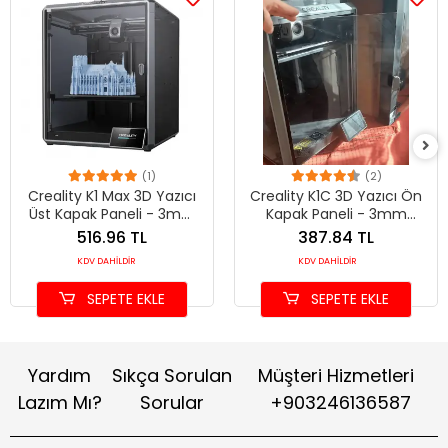
(1)
(2)
Creality K1 Max 3D Yazıcı
Creality K1C 3D Yazıcı Ön
Üst Kapak Paneli - 3mm
Kapak Paneli - 3mm
Kırılmaya Dayanıklı Pleksi
Darbeye Dayanıklı Pleksi
516.96 TL
387.84 TL
(Şeffaf / Füme)
(Şeffaf / Füme)
KDV DAHİLDİR
KDV DAHİLDİR
SEPETE EKLE
SEPETE EKLE
Yardım
Sıkça Sorulan
Müşteri Hizmetleri
Lazım Mı?
Sorular
+903246136587