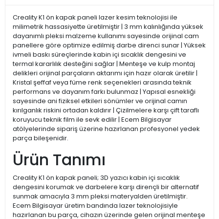
Creality K1 ön kapak paneli lazer kesim teknolojisi ile
milimetrik hassasiyette üretilmiştir | 3 mm kalınlığında yüksek
dayanımlı pleksi malzeme kullanımı sayesinde orijinal cam
panellere göre optimize edilmiş darbe direnci sunar | Yüksek
ivmeli baskı süreçlerinde kabin içi sıcaklık dengesini ve
termal kararlılık desteğini sağlar | Menteşe ve kulp montaj
delikleri orijinal parçaların aktarımı için hazır olarak üretilir |
Kristal şeffaf veya füme renk seçenekleri arasında teknik
performans ve dayanım farkı bulunmaz | Yapısal esnekliği
sayesinde ani fiziksel etkileri sönümler ve orijinal camın
kırılganlık riskini ortadan kaldırır | Çizilmelere karşı çift taraflı
koruyucu teknik film ile sevk edilir | Ecem Bilgisayar
atölyelerinde sipariş üzerine hazırlanan profesyonel yedek
parça bileşenidir.
Ürün Tanımı
Creality K1 ön kapak paneli; 3D yazıcı kabin içi sıcaklık
dengesini korumak ve darbelere karşı dirençli bir alternatif
sunmak amacıyla 3 mm pleksi materyalden üretilmiştir.
Ecem Bilgisayar üretim bandında lazer teknolojisiyle
hazırlanan bu parça, cihazın üzerinde gelen orijinal menteşe