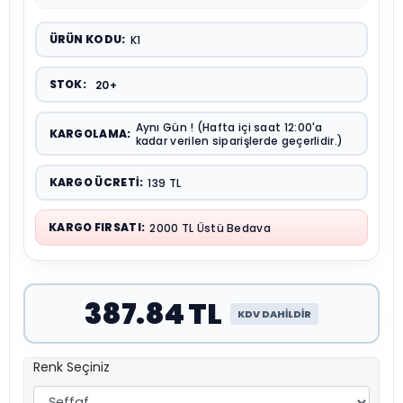
ÜRÜN KODU:
K1
STOK:
20+
Aynı Gün ! (Hafta içi saat 12:00'a
KARGOLAMA:
kadar verilen siparişlerde geçerlidir.)
KARGO ÜCRETI:
139 TL
KARGO FIRSATI:
2000 TL Üstü Bedava
387.84 TL
KDV DAHİLDİR
Renk Seçiniz