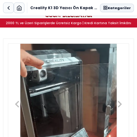
0
Creality K1 3D Yazıcı Ön Kapak Paneli - 3mm Darbeye Dayanıklı Pleksi (Şeffaf / Füme)
Kategoriler
2000 TL ve Üzeri Siparişlerde Ücretsiz Kargo | Kredi Kartına Taksit İmkânı