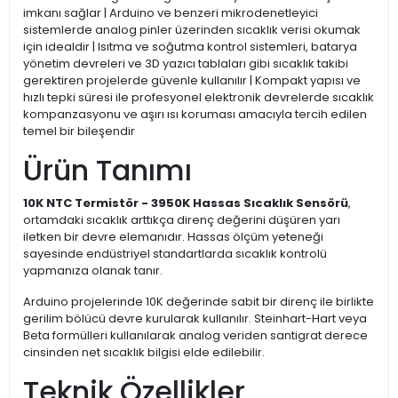
imkanı sağlar | Arduino ve benzeri mikrodenetleyici
sistemlerde analog pinler üzerinden sıcaklık verisi okumak
için idealdir | Isıtma ve soğutma kontrol sistemleri, batarya
yönetim devreleri ve 3D yazıcı tablaları gibi sıcaklık takibi
gerektiren projelerde güvenle kullanılır | Kompakt yapısı ve
hızlı tepki süresi ile profesyonel elektronik devrelerde sıcaklık
kompanzasyonu ve aşırı ısı koruması amacıyla tercih edilen
temel bir bileşendir
Ürün Tanımı
10K NTC Termistör - 3950K Hassas Sıcaklık Sensörü
,
ortamdaki sıcaklık arttıkça direnç değerini düşüren yarı
iletken bir devre elemanıdır. Hassas ölçüm yeteneği
sayesinde endüstriyel standartlarda sıcaklık kontrolü
yapmanıza olanak tanır.
Arduino projelerinde 10K değerinde sabit bir direnç ile birlikte
gerilim bölücü devre kurularak kullanılır. Steinhart-Hart veya
Beta formülleri kullanılarak analog veriden santigrat derece
cinsinden net sıcaklık bilgisi elde edilebilir.
Teknik Özellikler