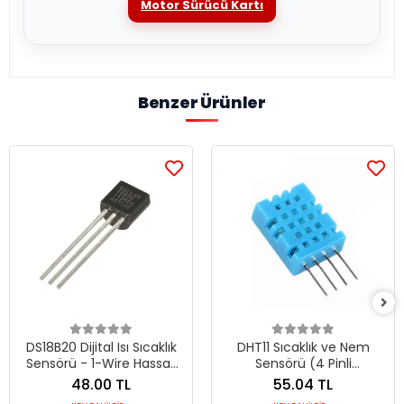
Motor Sürücü Kartı
Benzer Ürünler
DS18B20 Dijital Isı Sıcaklık
DHT11 Sıcaklık ve Nem
Sensörü - 1-Wire Hassas
Sensörü (4 Pinli
Termometre Entegresi
Komponent) - Dijital Isı ve
48.00 TL
55.04 TL
Nem Ölçüm Entegresi