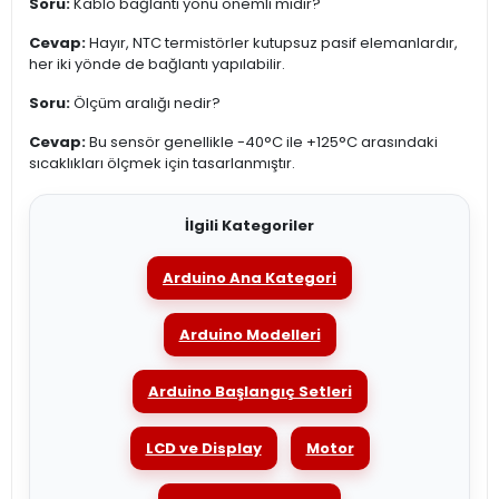
Soru:
Kablo bağlantı yönü önemli midir?
Cevap:
Hayır, NTC termistörler kutupsuz pasif elemanlardır,
her iki yönde de bağlantı yapılabilir.
Soru:
Ölçüm aralığı nedir?
Cevap:
Bu sensör genellikle -40°C ile +125°C arasındaki
sıcaklıkları ölçmek için tasarlanmıştır.
İlgili Kategoriler
Arduino Ana Kategori
Arduino Modelleri
Arduino Başlangıç Setleri
LCD ve Display
Motor