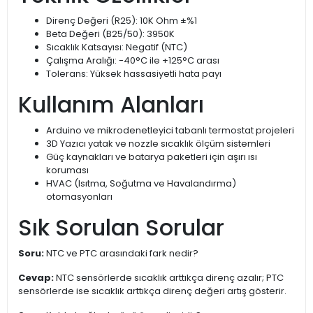
Direnç Değeri (R25): 10K Ohm ±%1
Beta Değeri (B25/50): 3950K
Sıcaklık Katsayısı: Negatif (NTC)
Çalışma Aralığı: -40°C ile +125°C arası
Tolerans: Yüksek hassasiyetli hata payı
Kullanım Alanları
Arduino ve mikrodenetleyici tabanlı termostat projeleri
3D Yazıcı yatak ve nozzle sıcaklık ölçüm sistemleri
Güç kaynakları ve batarya paketleri için aşırı ısı
koruması
HVAC (Isıtma, Soğutma ve Havalandırma)
otomasyonları
Sık Sorulan Sorular
Soru:
NTC ve PTC arasındaki fark nedir?
Cevap:
NTC sensörlerde sıcaklık arttıkça direnç azalır; PTC
sensörlerde ise sıcaklık arttıkça direnç değeri artış gösterir.