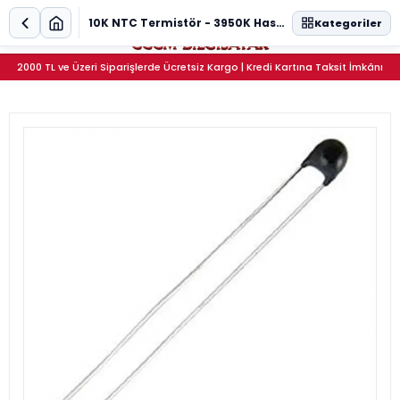
0
10K NTC Termistör - 3950K Hassas Sıcaklık Sensörü
Kategoriler
2000 TL ve Üzeri Siparişlerde Ücretsiz Kargo | Kredi Kartına Taksit İmkânı