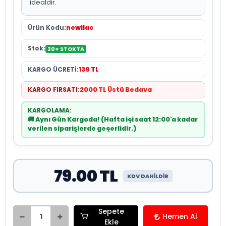
idealdir.
Ürün Kodu:
newilac
Stok:
20+ STOKTA
KARGO ÜCRETİ:
139 TL
KARGO FIRSATI:
2000 TL Üstü Bedava
KARGOLAMA:
🚚 Aynı Gün Kargoda! (Hafta içi saat 12:00'a kadar
verilen siparişlerde geçerlidir.)
79.00 TL
KDV DAHİLDİR
Sepete
Hemen Al
Ekle