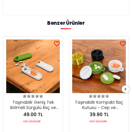
Benzer Ürünler
Taşınabilir Geniş Tek
Taşınabilir Kompakt İlaç
Bölmeli Sürgülü İlaç ve
Kutusu - Cep ve
Parça Kutusu 2'li Set
Anahtarlık Tipi Hap Kutusu
49.00 TL
39.90 TL
2'li Set
KDV DAHİLDİR
KDV DAHİLDİR