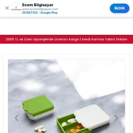
Ecem Bilgisayar
0
✕
Taşınabilir Tek Elle Açılan Sürgülü İlaç ve Parça Kutusu 2'li Set
Kategoriler
İNDİR
www.ecembilgisayar.com
ÜCRETSİZ - Google Play
2000 TL ve Üzeri Siparişlerde Ücretsiz Kargo | Kredi Kartına Taksit İmkânı