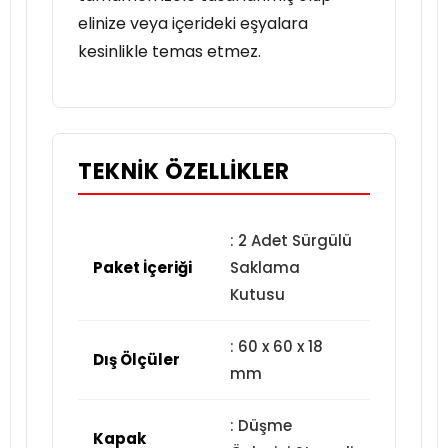
elinize veya içerideki eşyalara
kesinlikle temas etmez.
TEKNIK ÖZELLIKLER
: 2 Adet Sürgülü
Paket İçeriği
Saklama
Kutusu
: 60 x 60 x 18
Dış Ölçüler
mm
: Düşme
Kapak