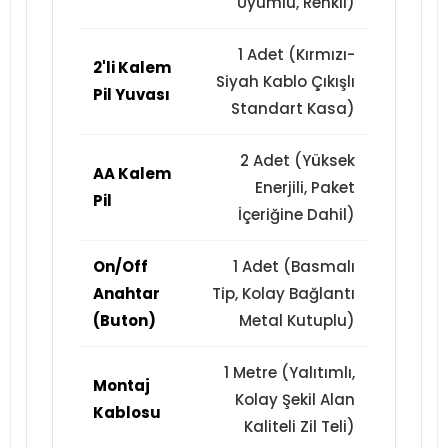
Uyumlu, Renkli)
1 Adet (Kırmızı-
2'li Kalem
Siyah Kablo Çıkışlı
Pil Yuvası
Standart Kasa)
2 Adet (Yüksek
AA Kalem
Enerjili, Paket
Pil
İçeriğine Dahil)
On/Off
1 Adet (Basmalı
Anahtar
Tip, Kolay Bağlantı
(Buton)
Metal Kutuplu)
1 Metre (Yalıtımlı,
Montaj
Kolay Şekil Alan
Kablosu
Kaliteli Zil Teli)