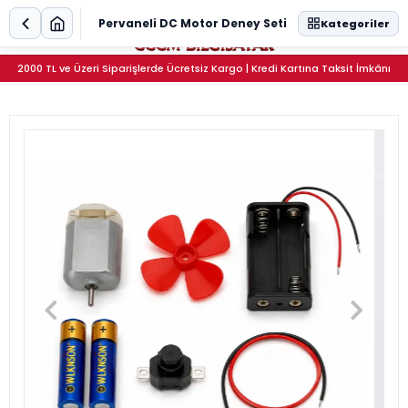
0
Pervaneli DC Motor Deney Seti
Kategoriler
2000 TL ve Üzeri Siparişlerde Ücretsiz Kargo | Kredi Kartına Taksit İmkânı