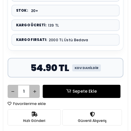
STOK:
20+
KARGO ÜCRETI:
139 TL
KARGO FIRSATI:
2000 TL Üstü Bedava
54.90 TL
KDV DAHİLDİR
Sepete Ekle
Favorilerime ekle
Hızlı Gönderi
Güvenli Alışveriş