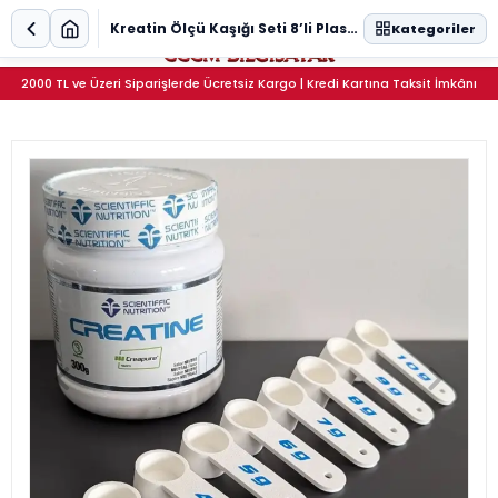
0
Kreatin Ölçü Kaşığı Seti 8’li Plastik Ölçek Kaşığı
Kategoriler
2000 TL ve Üzeri Siparişlerde Ücretsiz Kargo | Kredi Kartına Taksit İmkânı