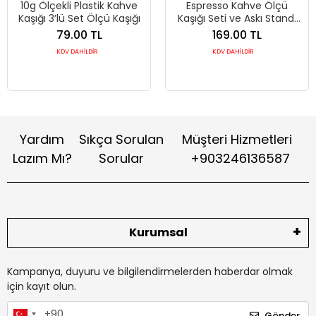
10g Ölçekli Plastik Kahve
Espresso Kahve Ölçü
Kaşığı 3’lü Set Ölçü Kaşığı
Kaşığı Seti ve Askı Standı
4’lü
79.00 TL
169.00 TL
KDV DAHİLDİR
KDV DAHİLDİR
Yardım
Sıkça Sorulan
Müşteri Hizmetleri
Lazım Mı?
Sorular
+903246136587
Kurumsal
Kampanya, duyuru ve bilgilendirmelerden haberdar olmak
için kayıt olun.
Gönder