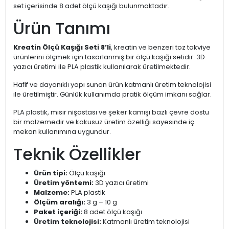
set içerisinde 8 adet ölçü kaşığı bulunmaktadır.
Ürün Tanımı
Kreatin Ölçü Kaşığı Seti 8’li
, kreatin ve benzeri toz takviye
ürünlerini ölçmek için tasarlanmış bir ölçü kaşığı setidir. 3D
yazıcı üretimi ile PLA plastik kullanılarak üretilmektedir.
Hafif ve dayanıklı yapı sunan ürün katmanlı üretim teknolojisi
ile üretilmiştir. Günlük kullanımda pratik ölçüm imkanı sağlar.
PLA plastik, mısır nişastası ve şeker kamışı bazlı çevre dostu
bir malzemedir ve kokusuz üretim özelliği sayesinde iç
mekan kullanımına uygundur.
Teknik Özellikler
Ürün tipi:
Ölçü kaşığı
Üretim yöntemi:
3D yazıcı üretimi
Malzeme:
PLA plastik
Ölçüm aralığı:
3 g – 10 g
Paket içeriği:
8 adet ölçü kaşığı
Üretim teknolojisi:
Katmanlı üretim teknolojisi