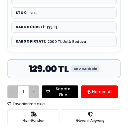
STOK:
20+
KARGO ÜCRETI:
139 TL
KARGO FIRSATI:
2000 TL Üstü Bedava
129.00 TL
KDV DAHİLDİR
Sepete
Hemen Al
Ekle
Favorilerime ekle
Hızlı Gönderi
Güvenli Alışveriş