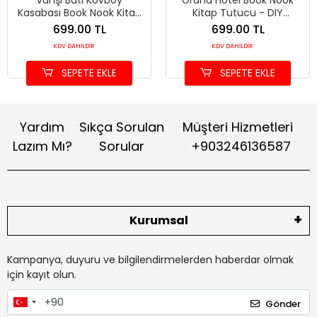
Vahşi Batı Kovboy
Grand Hotel Book Nook
Kasabası Book Nook Kitap
Kitap Tutucu - DIY
Tutucu - DIY Ahşap
Minyatür Otel Maket Kit
699.00 TL
699.00 TL
Minyatür Maket Kit
KDV DAHİLDİR
KDV DAHİLDİR
SEPETE EKLE
SEPETE EKLE
Yardım
Sıkça Sorulan
Müşteri Hizmetleri
Lazım Mı?
Sorular
+903246136587
Kurumsal
Kampanya, duyuru ve bilgilendirmelerden haberdar olmak
için kayıt olun.
Gönder