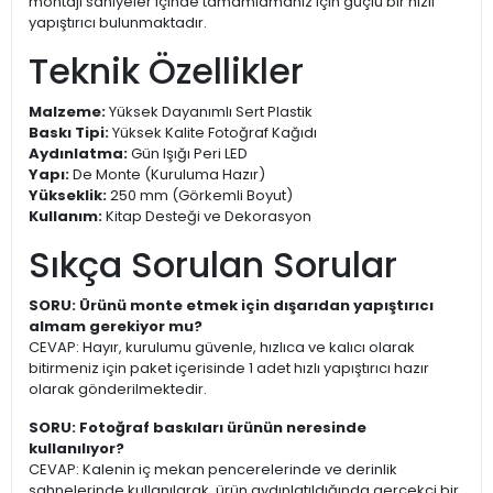
montajı saniyeler içinde tamamlamanız için güçlü bir hızlı
yapıştırıcı bulunmaktadır.
Teknik Özellikler
Malzeme:
Yüksek Dayanımlı Sert Plastik
Baskı Tipi:
Yüksek Kalite Fotoğraf Kağıdı
Aydınlatma:
Gün Işığı Peri LED
Yapı:
De Monte (Kuruluma Hazır)
Yükseklik:
250 mm (Görkemli Boyut)
Kullanım:
Kitap Desteği ve Dekorasyon
Sıkça Sorulan Sorular
SORU: Ürünü monte etmek için dışarıdan yapıştırıcı
almam gerekiyor mu?
CEVAP: Hayır, kurulumu güvenle, hızlıca ve kalıcı olarak
bitirmeniz için paket içerisinde 1 adet hızlı yapıştırıcı hazır
olarak gönderilmektedir.
SORU: Fotoğraf baskıları ürünün neresinde
kullanılıyor?
CEVAP: Kalenin iç mekan pencerelerinde ve derinlik
sahnelerinde kullanılarak, ürün aydınlatıldığında gerçekçi bir