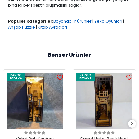
bina içi perspektifi oluşmasını sağlar.
Popüler Kategoriler:
Boyanabilir Ürünler
|
Zeka Oyunları
|
Ahşap Puzzle
|
Kitap Ayraçları
Benzer Ürünler
KARGO
KARGO
BEDAVA
BEDAVA