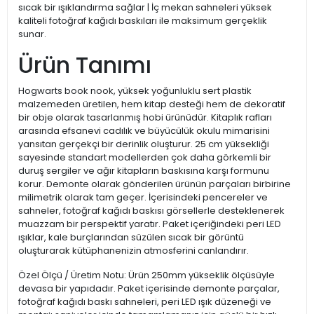
sıcak bir ışıklandırma sağlar | İç mekan sahneleri yüksek
kaliteli fotoğraf kağıdı baskıları ile maksimum gerçeklik
sunar.
Ürün Tanımı
Hogwarts book nook, yüksek yoğunluklu sert plastik
malzemeden üretilen, hem kitap desteği hem de dekoratif
bir obje olarak tasarlanmış hobi ürünüdür. Kitaplık rafları
arasında efsanevi cadılık ve büyücülük okulu mimarisini
yansıtan gerçekçi bir derinlik oluşturur. 25 cm yüksekliği
sayesinde standart modellerden çok daha görkemli bir
duruş sergiler ve ağır kitapların baskısına karşı formunu
korur. Demonte olarak gönderilen ürünün parçaları birbirine
milimetrik olarak tam geçer. İçerisindeki pencereler ve
sahneler, fotoğraf kağıdı baskısı görsellerle desteklenerek
muazzam bir perspektif yaratır. Paket içeriğindeki peri LED
ışıklar, kale burçlarından süzülen sıcak bir görüntü
oluşturarak kütüphanenizin atmosferini canlandırır.
Özel Ölçü / Üretim Notu: Ürün 250mm yükseklik ölçüsüyle
devasa bir yapıdadır. Paket içerisinde demonte parçalar,
fotoğraf kağıdı baskı sahneleri, peri LED ışık düzeneği ve