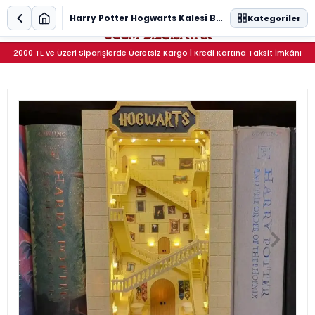
0
Harry Potter Hogwarts Kalesi Book Nook Kitap Tutucu - DIY 25cm Dev Minyatür Maket Kit
Kategoriler
2000 TL ve Üzeri Siparişlerde Ücretsiz Kargo | Kredi Kartına Taksit İmkânı