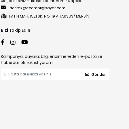
ulaşabilirsiniz.Haftasonları Firmamız Kapalıdır
destek@ecembilgisayar.com
FATİH MAH. 1521 SK. NO: 19 A TARSUS/ MERSİN
Bizi Takip Edin
Kampanya, duyuru, bilgilendirmelerden e-posta ile
haberdar olmak istiyorum.
Gönder