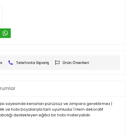
mı
Telefonla Sipariş
Ürün Önerileri
rumlar
jisi sayesinde kenarları pürüzsüz ve zımpara gerektirmez |
ilik ve hobi boyalarıyla tam uyumludur | Hem dekoratif
cılığı destekleyen eğitici bir hobi materyalidir.