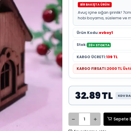
BİR BAKIŞTA ÜRÜN
Avuç içine sığan şirinlik! 7
hobi boyama, süsleme ve miny
Ürün Kodu:
evboy1
Stok:
20+ STOKTA
KARGO ÜCRETİ:
139 TL
KARGO FIRSATI:
2000 TL Üs
32.89 TL
KDV DA
Sepete 