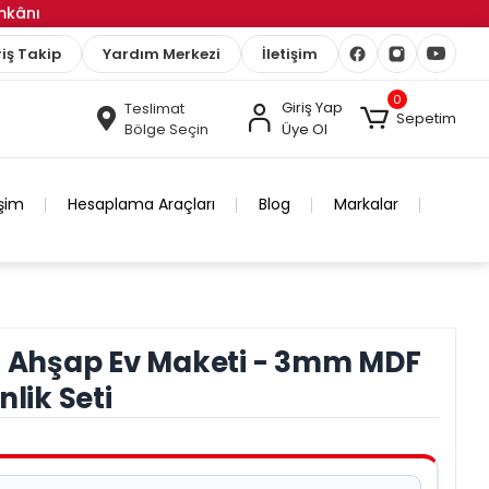
İmkânı
iş Takip
Yardım Merkezi
İletişim
0
Giriş Yap
Teslimat
Sepetim
Bölge Seçin
Üye Ol
işim
Hesaplama Araçları
Blog
Markalar
ni Ahşap Ev Maketi - 3mm MDF
nlik Seti