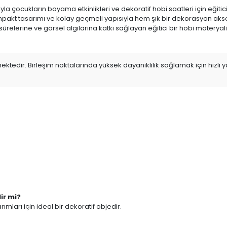
a çocukların boyama etkinlikleri ve dekoratif hobi saatleri için eğit
mpakt tasarımı ve kolay geçmeli yapısıyla hem şık bir dekorasyon akses
relerine ve görsel algılarına katkı sağlayan eğitici bir hobi materyal
dir. Birleşim noktalarında yüksek dayanıklılık sağlamak için hızlı yapış
ir mi?
mları için ideal bir dekoratif objedir.