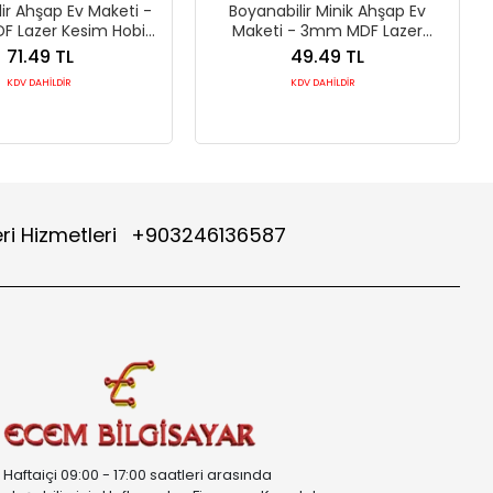
ir Ahşap Ev Maketi -
Boyanabilir Minik Ahşap Ev
 Lazer Kesim Hobi
Maketi - 3mm MDF Lazer
Aktivite Seti
Kesim Etkinlik Seti
71.49 TL
49.49 TL
KDV DAHİLDİR
KDV DAHİLDİR
ri Hizmetleri
+903246136587
Haftaiçi 09:00 - 17:00 saatleri arasında