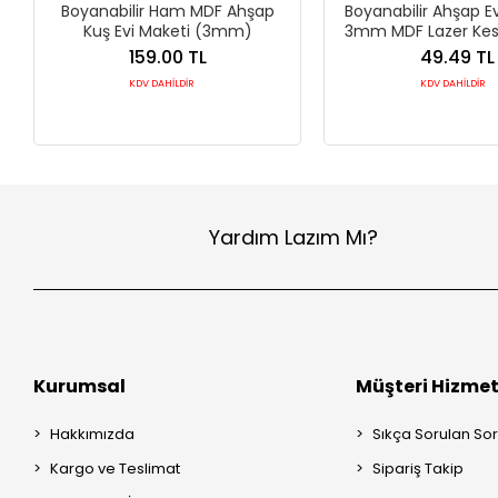
Boyanabilir Ham MDF Ahşap
Boyanabilir Ahşap E
Kuş Evi Maketi (3mm)
3mm MDF Lazer Kes
Etkinliği
159.00 TL
49.49 TL
KDV DAHİLDİR
KDV DAHİLDİR
Yardım Lazım Mı?
Kurumsal
Müşteri Hizmet
Hakkımızda
Sıkça Sorulan Sor
Kargo ve Teslimat
Sipariş Takip