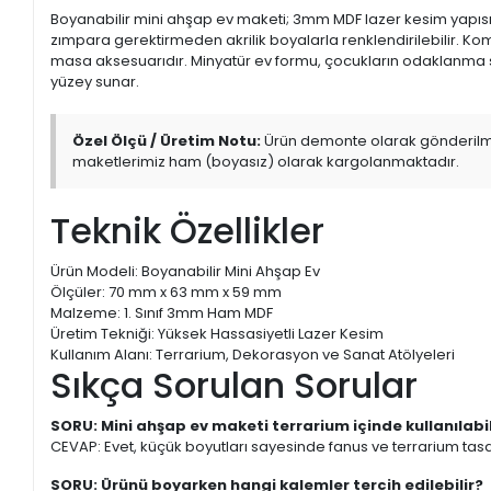
Boyanabilir mini ahşap ev maketi; 3mm MDF lazer kesim yapısıyl
zımpara gerektirmeden akrilik boyalarla renklendirilebilir. Ko
masa aksesuarıdır. Minyatür ev formu, çocukların odaklanma sü
yüzey sunar.
Özel Ölçü / Üretim Notu:
Ürün demonte olarak gönderilmekte
maketlerimiz ham (boyasız) olarak kargolanmaktadır.
Teknik Özellikler
Ürün Modeli: Boyanabilir Mini Ahşap Ev
Ölçüler: 70 mm x 63 mm x 59 mm
Malzeme: 1. Sınıf 3mm Ham MDF
Üretim Tekniği: Yüksek Hassasiyetli Lazer Kesim
Kullanım Alanı: Terrarium, Dekorasyon ve Sanat Atölyeleri
Sıkça Sorulan Sorular
SORU: Mini ahşap ev maketi terrarium içinde kullanılabil
CEVAP: Evet, küçük boyutları sayesinde fanus ve terrarium tasarı
SORU: Ürünü boyarken hangi kalemler tercih edilebilir?