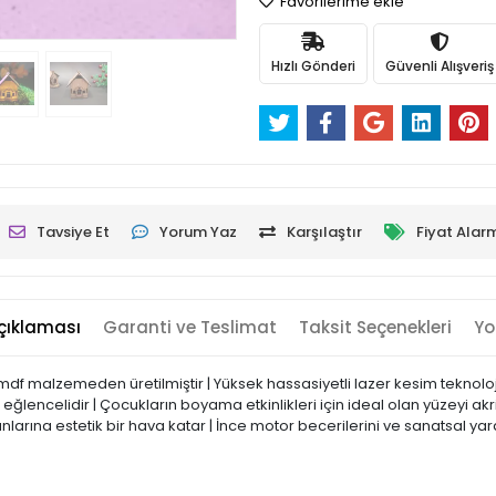
Favorilerime ekle
Hızlı Gönderi
Güvenli Alışveriş
Tavsiye Et
Yorum Yaz
Karşılaştır
Fiyat Alar
çıklaması
Garanti ve Teslimat
Taksit Seçenekleri
Yo
mdf malzemeden üretilmiştir | Yüksek hassasiyetli lazer kesim teknolo
lencelidir | Çocukların boyama etkinlikleri için ideal olan yüzeyi akr
na estetik bir hava katar | İnce motor becerilerini ve sanatsal yaratı