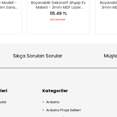
v Modeli -
Boyanabilir Dekoratif Ahşap Ev
Boyanabil
im Sanat
Maketi - 3mm MDF Lazer
3mm MDF
Kesim Hobi Seti
115.49 TL
KDV DAHİLDİR
Sıkça Sorulan Sorular
Müşte
leri
Kategoriler
ular
Arduino
Arduino Proje Setleri