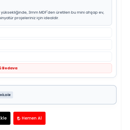
cm yüksekliğinde, 3mm MDF'den üretilen bu mini ahşap ev,
atür projeleriniz için idealdir.
tü Bedava
HİLDİR
Ekle
Hemen Al