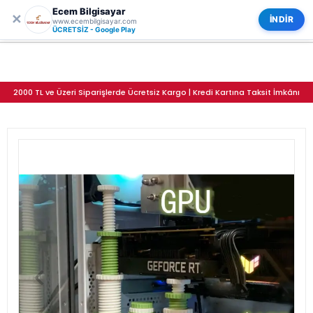
Ecem Bilgisayar
0
✕
Ayarlanabilir Ekran Kartı Tutucu GPU Destek Aparatı Geniş Aralık 55-195mm
Kategoriler
İNDİR
www.ecembilgisayar.com
ÜCRETSİZ - Google Play
2000 TL ve Üzeri Siparişlerde Ücretsiz Kargo | Kredi Kartına Taksit İmkânı