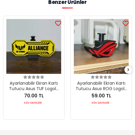
Benzer Ürünler
Ayarlanabilir Ekran Kartı
Ayarlanabilir Ekran Kartı
Tutucu Asus TUF Logolu
Tutucu Asus ROG Logolu
GPU Destek Aparatı
Mini GPU Destek Aparatı
70.00 TL
59.00 TL
KDV DAHİLDİR
KDV DAHİLDİR