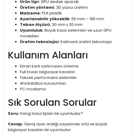
Ürün tipi:
GPU destek aparatı
Üretim yöntemi:
3D yazıcı üretimi
Malzeme:
PLA plastik
Ayarlanabilir yükseklik:
55 mm – 195 mm
Taban ölçüsü:
30 mm x 30 mm
Uyumluluk:
Büyük kasa sistemleri ve uzun GPU
modelleri
Üretim teknolojisi:
Katmanlı üretim teknolojisi
Kullanım Alanları
Ekran kartı sarkmasını önleme
Full tower bilgisayar kasaları
Yüksek performans sistemler
Workstation kurulumları
PC modlama
Sık Sorulan Sorular
Soru:
Hangi kasa tipleri ile uyumludur?
Cevap:
Geniş ayar aralığı sayesinde orta ve büyük
bilgisayar kasaları ile uyumludur.