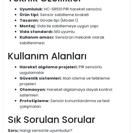
Uyumluluk:
HC-SR501 PIR hareket sensörü
Ürün tipi:
Sensör sabitleme braketi
Tasarım:
Gövde tipi (Model 1)
Montaj:
Vida ile sabitlemeye uygun yapı
Vida standardı:
M3 uyumlu
Kullanım amacı:
Sensörün mekanik olarak
sabitlenmesi
Kullanım Alanları
Hareket algılama projeleri:
PIR sensörlü
uygulamalar
Güvenlik sistemleri:
Alan izleme ve tetikleme
projeleri
Otomasyon:
Hareket algılamaya dayalı kontrol
sistemleri
Prototipleme:
Sensör konumlandırma ve test
çalışmaları
Sık Sorulan Sorular
Soru:
Hangi sensörle uyumludur?