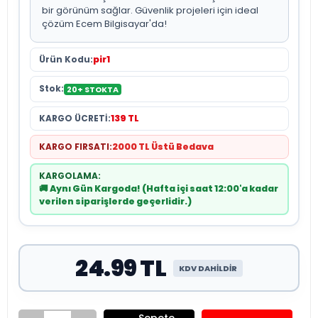
bir görünüm sağlar. Güvenlik projeleri için ideal
çözüm Ecem Bilgisayar'da!
Ürün Kodu:
pir1
Stok:
20+ STOKTA
KARGO ÜCRETİ:
139 TL
KARGO FIRSATI:
2000 TL Üstü Bedava
KARGOLAMA:
🚚 Aynı Gün Kargoda! (Hafta içi saat 12:00'a kadar
verilen siparişlerde geçerlidir.)
24.99 TL
KDV DAHİLDİR
Sepete