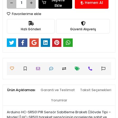
Hemen Al
Ekle
Favorilerime ekle
Hızlı Gönderi
Güvenli Alışveriş
Ürün Açıklaması
Garanti ve Teslimat
Taksit Seçenekleri
Yorumlar
Arduino HC-SR501 PIR Sensör Sabitleme Braketi (Gövde Tipi –
Model 1),HC-SR501 hareket sensörünün projelerde sabit ve