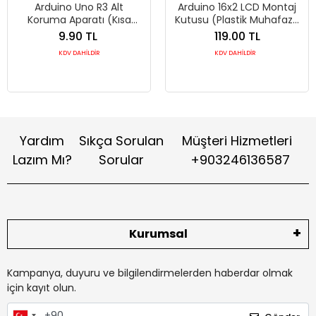
Arduino Uno R3 Alt
Arduino 16x2 LCD Montaj
Koruma Aparatı (Kısa
Kutusu (Plastik Muhafaza
Devre Önleyici Plastik
– 60x60x140mm)
9.90 TL
119.00 TL
Taban – Bumper)
KDV DAHİLDİR
KDV DAHİLDİR
Yardım
Sıkça Sorulan
Müşteri Hizmetleri
Lazım Mı?
Sorular
+903246136587
Kurumsal
Kampanya, duyuru ve bilgilendirmelerden haberdar olmak
için kayıt olun.