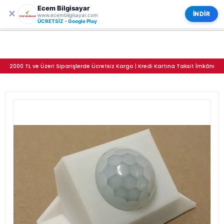
Ecem Bilgisayar
0
✕
Arduino HC-SR501 PIR Sensör Sabitleme Braketi (Gövde Tipi – Model 1)
Kategoriler
İNDİR
www.ecembilgisayar.com
ÜCRETSİZ - Google Play
2000 TL ve Üzeri Siparişlerde Ücretsiz Kargo | Kredi Kartına Taksit İmkânı