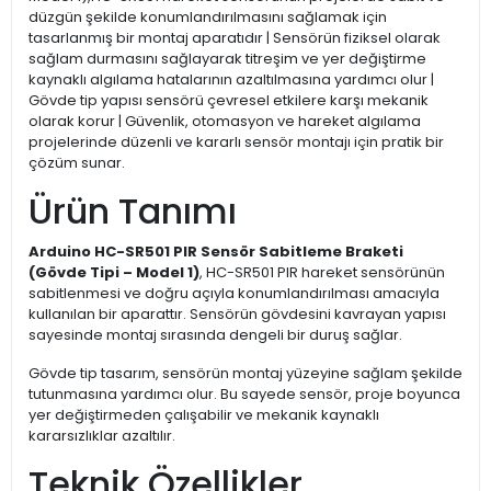
düzgün şekilde konumlandırılmasını sağlamak için
tasarlanmış bir montaj aparatıdır | Sensörün fiziksel olarak
sağlam durmasını sağlayarak titreşim ve yer değiştirme
kaynaklı algılama hatalarının azaltılmasına yardımcı olur |
Gövde tip yapısı sensörü çevresel etkilere karşı mekanik
olarak korur | Güvenlik, otomasyon ve hareket algılama
projelerinde düzenli ve kararlı sensör montajı için pratik bir
çözüm sunar.
Ürün Tanımı
Arduino HC-SR501 PIR Sensör Sabitleme Braketi
(Gövde Tipi – Model 1)
, HC-SR501 PIR hareket sensörünün
sabitlenmesi ve doğru açıyla konumlandırılması amacıyla
kullanılan bir aparattır. Sensörün gövdesini kavrayan yapısı
sayesinde montaj sırasında dengeli bir duruş sağlar.
Gövde tip tasarım, sensörün montaj yüzeyine sağlam şekilde
tutunmasına yardımcı olur. Bu sayede sensör, proje boyunca
yer değiştirmeden çalışabilir ve mekanik kaynaklı
kararsızlıklar azaltılır.
Teknik Özellikler