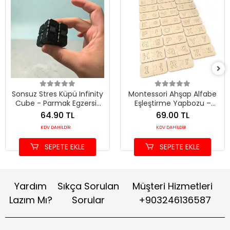
Sonsuz Stres Küpü Infinity
Montessori Ahşap Alfabe
Cube - Parmak Egzersiz
Eşleştirme Yapbozu –
ve Odaklanma Aparatı
Büyük Küçük Harf
64.90 TL
69.00 TL
Öğrenme Eğitici
KDV DAHİLDİR
KDV DAHİLDİR
Oyuncağı
SEPETE EKLE
SEPETE EKLE
Yardım
Sıkça Sorulan
Müşteri Hizmetleri
Lazım Mı?
Sorular
+903246136587