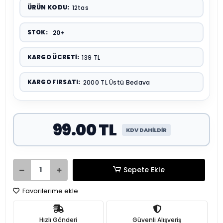
ÜRÜN KODU:
12tas
STOK:
20+
KARGO ÜCRETI:
139 TL
KARGO FIRSATI:
2000 TL Üstü Bedava
99.00 TL
KDV DAHİLDİR
Sepete Ekle
Favorilerime ekle
Hızlı Gönderi
Güvenli Alışveriş