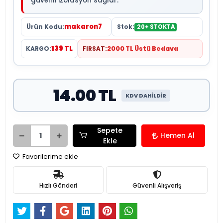
güvenli izolasyon sağlar.
makaron7
Ürün Kodu:
Stok:
20+ STOKTA
139 TL
KARGO:
FIRSAT:
2000 TL Üstü Bedava
14.00 TL
KDV DAHİLDİR
Sepete
Hemen Al
Ekle
Favorilerime ekle
Hızlı Gönderi
Güvenli Alışveriş