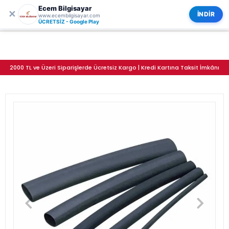
Ecem Bilgisayar
0
ECEM BİLGİSAYAR
✕
Kategoriler
İNDİR
www.ecembilgisayar.com
9.5mm Siyah Makaron 2:1 Daralan Isı Makaron 1 Metre
ÜCRETSİZ - Google Play
2000 TL ve Üzeri Siparişlerde Ücretsiz Kargo | Kredi Kartına Taksit İmkânı