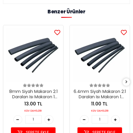
Benzer Ürünler
8mm Siyah Makaron 2:1
6.4mm Siyah Makaron 2:1
Daralan Isı Makaron 1
Daralan Isı Makaron 1
Metre
Metre
13.00 TL
11.00 TL
KDV DAHİLDİR
KDV DAHİLDİR
SEPETE EKLE
SEPETE EKLE