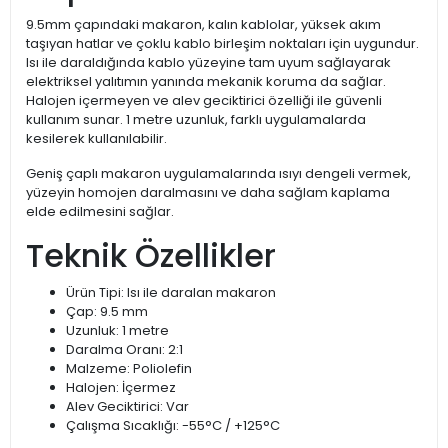
9.5mm çapındaki makaron, kalın kablolar, yüksek akım
taşıyan hatlar ve çoklu kablo birleşim noktaları için uygundur.
Isı ile daraldığında kablo yüzeyine tam uyum sağlayarak
elektriksel yalıtımın yanında mekanik koruma da sağlar.
Halojen içermeyen ve alev geciktirici özelliği ile güvenli
kullanım sunar. 1 metre uzunluk, farklı uygulamalarda
kesilerek kullanılabilir.
Geniş çaplı makaron uygulamalarında ısıyı dengeli vermek,
yüzeyin homojen daralmasını ve daha sağlam kaplama
elde edilmesini sağlar.
Teknik Özellikler
Ürün Tipi: Isı ile daralan makaron
Çap: 9.5 mm
Uzunluk: 1 metre
Daralma Oranı: 2:1
Malzeme: Poliolefin
Halojen: İçermez
Alev Geciktirici: Var
Çalışma Sıcaklığı: -55°C / +125°C