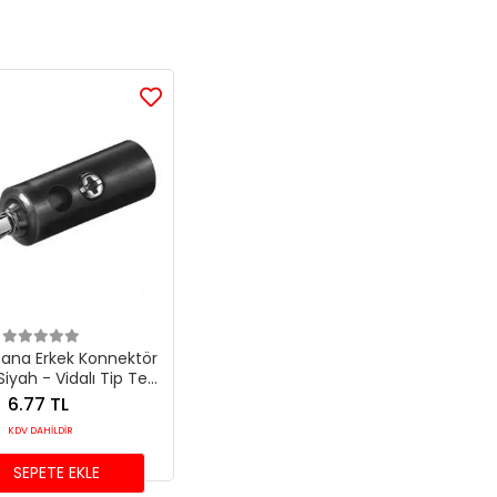
na Erkek Konnektör
Siyah - Vidalı Tip Test
Konnektörü
6.77 TL
KDV DAHİLDİR
SEPETE EKLE