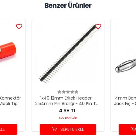
Benzer Ürünler
Konnektör
1x40 12mm Erkek Header -
4mm Bana
Vidalı Tip
2.54mm Pin Aralığı - 40 Pin Tek
Jack Fiş - 
örü
Sıra Konnektör
4.68 TL
KDV DAHİLDİR
KLE
SEPETE EKLE