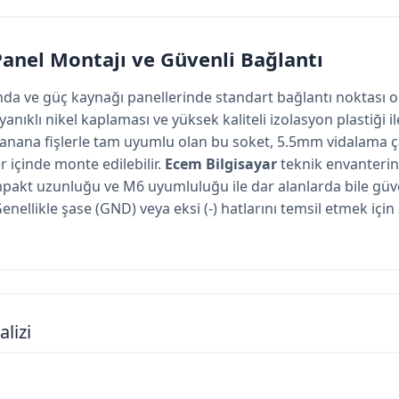
Panel Montajı ve Güvenli Bağlantı
ında ve güç kaynağı panellerinde standart bağlantı noktası 
ayanıklı nikel kaplaması ve yüksek kaliteli izolasyon plastiği 
banana fişlerle tam uyumlu olan bu soket, 5.5mm vidalama ç
r içinde monte edilebilir.
Ecem Bilgisayar
teknik envanteri
akt uzunluğu ve M6 uyumluluğu ile dar alanlarda bile güven
 Genellikle şase (GND) veya eksi (-) hatlarını temsil etmek içi
lizi