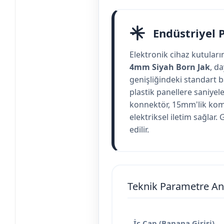
Endüstriyel 
Elektronik cihaz kutular
4mm Siyah Born Jak
, d
genişliğindeki standart 
plastik panellere saniyele
konnektör, 15mm'lik komp
elektriksel iletim sağlar.
edilir.
Teknik Parametre Ana
İç Çap (Banana Girişi)