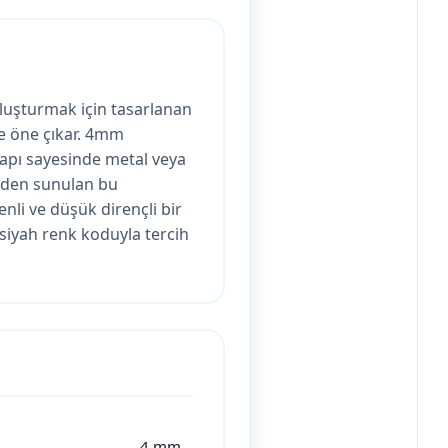
oluşturmak için tasarlanan
ile öne çıkar. 4mm
apı sayesinde metal veya
nden sunulan bu
li ve düşük dirençli bir
n siyah renk koduyla tercih
4 mm