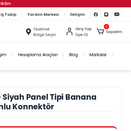
İmkânı
iş Takip
Yardım Merkezi
İletişim
0
Giriş Yap
Teslimat
Sepetim
Bölge Seçin
Üye Ol
işim
Hesaplama Araçları
Blog
Markalar
 Siyah Panel Tipi Banana
mlu Konnektör