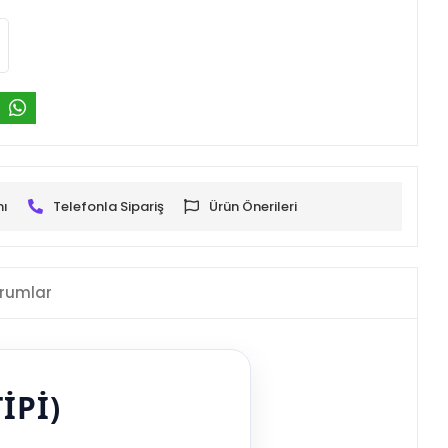
mı
Telefonla Sipariş
Ürün Önerileri
rumlar
IPI)