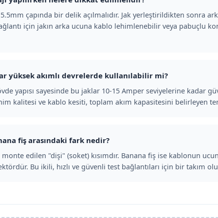
5.5mm çapında bir delik açılmalıdır. Jak yerleştirildikten sonra a
 bağlantı için jakın arka ucuna kablo lehimlenebilir veya pabuçlu ko
ar yüksek akımlı devrelerde kullanılabilir mi?
övde yapısı sayesinde bu jaklar 10-15 Amper seviyelerine kadar güv
im kalitesi ve kablo kesiti, toplam akım kapasitesini belirleyen te
nana fiş arasındaki fark nedir?
e monte edilen "dişi" (soket) kısımdır. Banana fiş ise kablonun uc
tördür. Bu ikili, hızlı ve güvenli test bağlantıları için bir takım olu