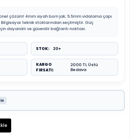
onel çözüm! 4mm siyah born jak; 5.5mm vidalama çapı
Bilgisayar teknik stoklarından seçilmiştir. Güç
için dayanıklı ve güvenilir bağlantı noktası.
20+
STOK:
KARGO
2000 TL Üstü
Bedava
FIRSATI:
İR
Ekle