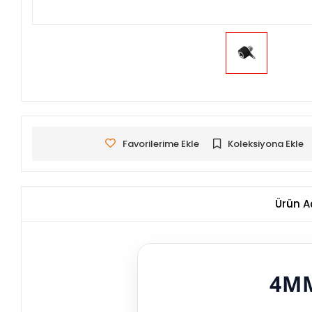
Favorilerime Ekle
Koleksiyona Ekle
Ürün A
4MM