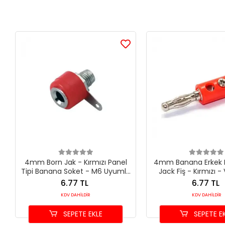
4mm Born Jak - Kırmızı Panel
4mm Banana Erkek 
Tipi Banana Soket - M6 Uyumlu
Jack Fiş - Kırmızı - 
Konnektör
Test Konnekt
6.77 TL
6.77 TL
KDV DAHİLDİR
KDV DAHİLDİR
SEPETE EKLE
SEPETE E