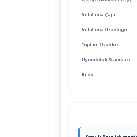
Vidalama Çapı
Vidalama Uzunluğu
Toplam Uzunluk
Uyumluluk Standartı
Renk
Soru 1: Born jak monta