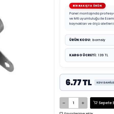
Panel montajında profesy
ve M6 uyumluluğu ile Ecem 
kaynakları ve ölçü aletleri 
bornsiy
ÜRÜN KODU:
139 TL
KARGO ÜCRETI:
6.77 TL
KDV DAHİLD
Sepete 
Favorilerime ekle