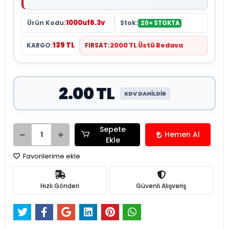
1000uf6.3v
Ürün Kodu:
Stok:
20+ STOKTA
139 TL
KARGO:
FIRSAT:
2000 TL Üstü Bedava
2.00 TL
KDV DAHİLDİR
Sepete
Hemen Al
Ekle
Favorilerime ekle
Hızlı Gönderi
Güvenli Alışveriş