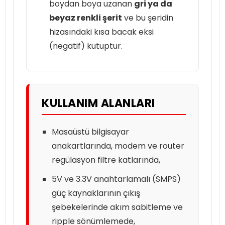
boydan boya uzanan
gri ya da
beyaz renkli şerit
ve bu şeridin
hizasındaki kısa bacak eksi
(negatif) kutuptur.
KULLANIM ALANLARI
Masaüstü bilgisayar
anakartlarında, modem ve router
regülasyon filtre katlarında,
5V ve 3.3V anahtarlamalı (SMPS)
güç kaynaklarının çıkış
şebekelerinde akım sabitleme ve
ripple sönümlemede,