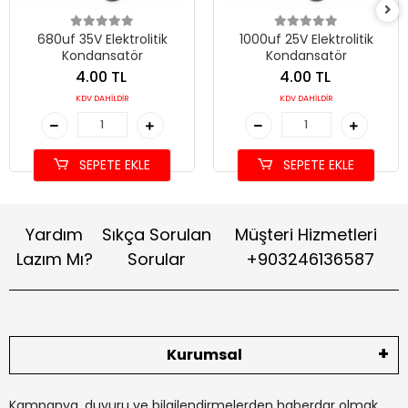
680uf 35V Elektrolitik
1000uf 25V Elektrolitik
Kondansatör
Kondansatör
4.00 TL
4.00 TL
KDV DAHİLDİR
KDV DAHİLDİR
SEPETE EKLE
SEPETE EKLE
Yardım
Sıkça Sorulan
Müşteri Hizmetleri
Lazım Mı?
Sorular
+903246136587
Kurumsal
Kampanya, duyuru ve bilgilendirmelerden haberdar olmak